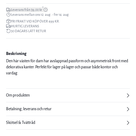
*
Leverans från 39,00 kr
Leverans mellan ons 12. aug. - fre 14. aug.
FRI FRAKT VID KÖP ÖVER 499 KR.
HURTIG LEVERANS
30 DAGARS LÄTT RETUR
Beskrivning
Den här västen för dam har avslappnad passform och asymmetrisk front med
dekorativa kanter. Perfekt för lager på lager och passar både kontor och
vardag.
Om produkten
Betalning, leverans och retur
Skötsel & Tvättråd