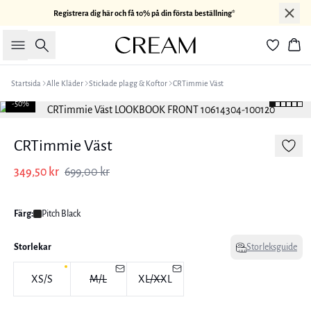
Registrera dig här och få 10% på din första beställning*
Sök
Kor
Startsida
Alle Kläder
Stickade plagg & Koftor
CRTimmie Väst
-50%
CRTimmie Väst
349,50 kr
699,00 kr
Färg:
Pitch Black
Storlekar
Storleksguide
XS/S
M/L
XL/XXL