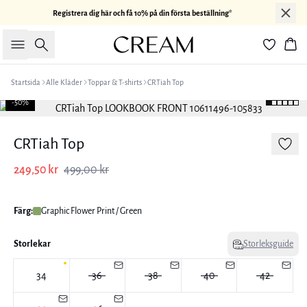
Registrera dig här och få 10% på din första beställning*
Sök
Kor
Startsida
Alle Kläder
Toppar & T-shirts
CRTiah Top
-50%
CRTiah Top
249,50 kr
499,00 kr
Färg:
Graphic Flower Print / Green
Storlekar
Storleksguide
34
36
38
40
42