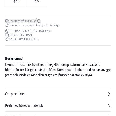
44
46
*
Leverans från 39,00 kr
Leverans mellan ons 12. aug. - fre 14. aug.
FRI FRAKT VID KÖP ÖVER 499 KR.
HURTIG LEVERANS
30 DAGARS LÄTT RETUR
Beskrivning
Denna ärmösa blus från Cream i regelbunden passform har ett vackert
blommönster. Längden når till höften. Komplettera looken med ett par snygga
jeans och sandaler. Modellen är 176 cm lång och bär storlek 38/M.
Om produkten
Preferred fibres & materials