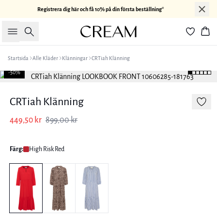
Registrera dig här och få 10% på din första beställning*
Sök
Kor
Startsida
Alle Kläder
Klänningar
CRTiah Klänning
-50%
CRTiah Klänning
449,50 kr
899,00 kr
Färg:
High Risk Red