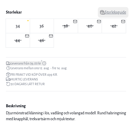
Storlekar
Storleksguide
34
36
38
40
42
44
46
*
Leverans från 39,00 kr
Leverans mellan ons 12. aug. - fre 14. aug.
FRI FRAKT VID KÖP ÖVER 499 KR.
HURTIG LEVERANS
30 DAGARS LÄTT RETUR
Beskrivning
Djurmönstrad klänning i lös, vadlång och volangad modell. Rund halsringning
med knapphål, trekvartsärm och mjuk textur.