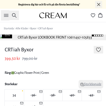
Registrera dig här och få 10% på din första beställning*
Sök
Kor
Startsida
Alle Kläder
Byxor
CRTiah Byxor
-50%
CRTiah Byxor
399,50 kr
799,00 kr
Färg:
Graphic Flower Print / Green
Storlekar
Storleksguide
34
36
38
40
42