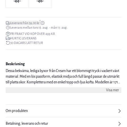
44
46
*
Leverans från 39,00 kr
Leverans mellan tors 13. aug. - mån 17. aug.
FRI FRAKT VID KÖP ÖVER 499 KR.
HURTIG LEVERANS
30 DAGARS LÄTT RETUR
Beskrivning
Dessa bekväma, lediga byxor från Cream har ett blommigt tryck i vackert vävt
material. Med en lös passform, elastisk midja och full längd passar de utmärkt
till platta skor. Komplettera med en enkel topp och ljus kofta. Modellen är 171
cm lång och bär storlek 38/M.
Visa mer
Om produkten
Betalning, leverans och retur