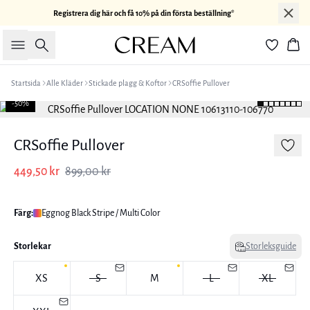
Registrera dig här och få 10% på din första beställning*
Sök
Kor
Startsida
Alle Kläder
Stickade plagg & Koftor
CRSoffie Pullover
-50%
CRSoffie Pullover
449,50 kr
899,00 kr
Färg:
Eggnog Black Stripe / Multi Color
Storlekar
Storleksguide
XS
S
M
L
XL