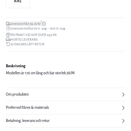
XXL
*
Leverans från 39,00 kr
Leverans mellan tis 11. aug. - tors 13. aug.
FRI FRAKT VID KÖP ÖVER 499 KR.
HURTIG LEVERANS
30 DAGARS LÄTT RETUR
Beskrivning
Modellen är 176 cm lång och bär storlek 38/M.
Om produkten
Preferred fibres & materials
Betalning, leverans och retur