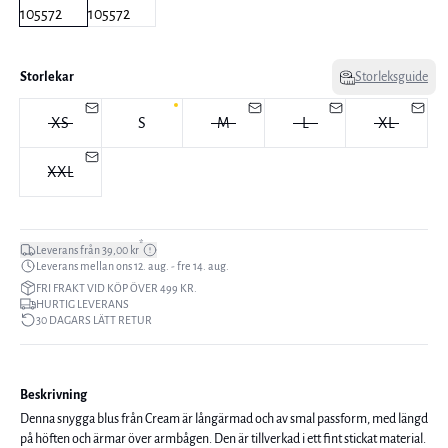
Storlekar
Storleksguide
XS
S
M
L
XL
XXL
*
Leverans från 39,00 kr
Leverans mellan ons 12. aug. - fre 14. aug.
FRI FRAKT VID KÖP ÖVER 499 KR.
HURTIG LEVERANS
30 DAGARS LÄTT RETUR
Beskrivning
Denna snygga blus från Cream är långärmad och av smal passform, med längd
på höften och ärmar över armbågen. Den är tillverkad i ett fint stickat material.