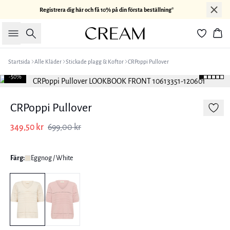
Registrera dig här och få 10% på din första beställning*
Sök
Kor
Startsida
Alle Kläder
Stickade plagg & Koftor
CRPoppi Pullover
-50%
CRPoppi Pullover
349,50 kr
699,00 kr
Färg:
Eggnog / White