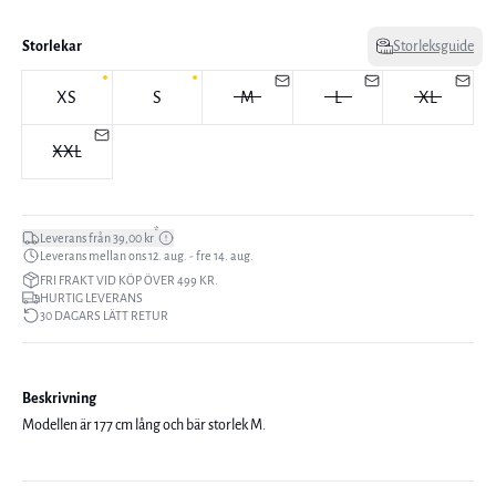
Storlekar
Storleksguide
XS
S
M
L
XL
XXL
*
Leverans från 39,00 kr
Leverans mellan ons 12. aug. - fre 14. aug.
FRI FRAKT VID KÖP ÖVER 499 KR.
HURTIG LEVERANS
30 DAGARS LÄTT RETUR
Beskrivning
Modellen är 177 cm lång och bär storlek M.