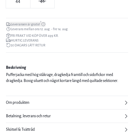
44
46
*
Leveransen är gratis!
Leverans mellan ons 12. aug. - fre 14. aug.
FRI FRAKT VID KÖP ÖVER 499 KR.
HURTIG LEVERANS
30 DAGARS LÄTT RETUR
Beskrivning
Pufferjacka med hög ståkrage, dragkedja framtill och sidofickor med
dragkedja. Boxig siluett och något kortare längd med quiltade sektioner.
Om produkten
Betalning, leverans och retur
Skötsel & Tvättråd