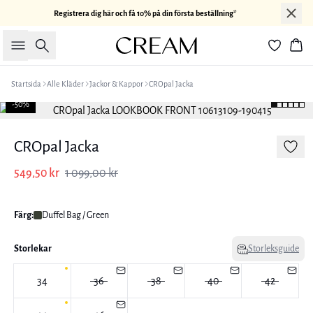
Registrera dig här och få 10% på din första beställning*
Sök
Kor
Startsida
Alle Kläder
Jackor & Kappor
CROpal Jacka
-50%
CROpal Jacka
549,50 kr
1 099,00 kr
Färg:
Duffel Bag / Green
Storlekar
Storleksguide
34
36
38
40
42