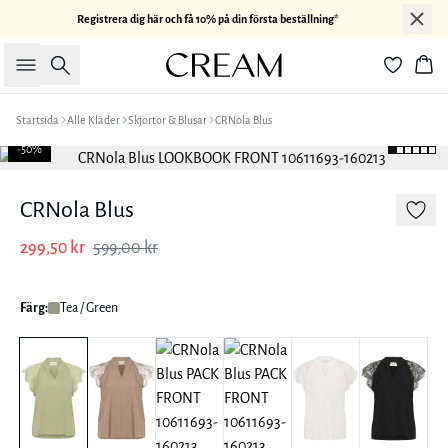
Registrera dig här och få 10% på din första beställning*
Sök
Kor
Startsida
Alle Kläder
Skjortor & Blusar
CRNola Blus
-50%
CRNola Blus
299,50 kr
599,00 kr
Färg:
Tea / Green