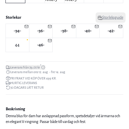
Storlekar
Storleksguide
34
36
38
40
42
44
46
*
Leverans från 39,00 kr
Leverans mellan ons 12. aug. - fre 14. aug.
FRI FRAKT VID KÖP ÖVER 499 KR.
HURTIG LEVERANS
30 DAGARS LÄTT RETUR
Beskrivning
Denna blus för dam har avslappnad passform, spetsdetaljer vid ärmarna och
en elegant V-ringning. Passar både till vardag och fest.