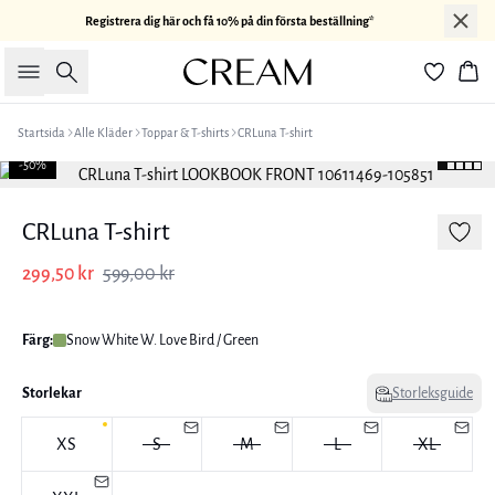
Registrera dig här och få 10% på din första beställning*
Sök
Kor
Startsida
Alle Kläder
Toppar & T-shirts
CRLuna T-shirt
-50%
CRLuna T-shirt
299,50 kr
599,00 kr
Färg:
Snow White W. Love Bird / Green
Storlekar
Storleksguide
XS
S
M
L
XL