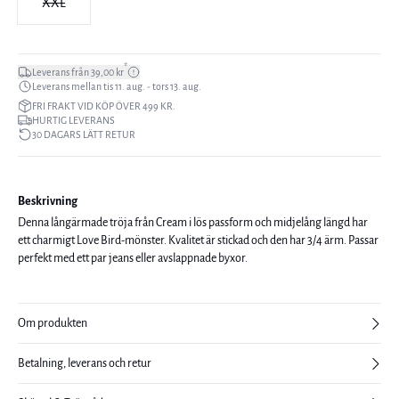
XXL
*
Leverans från 39,00 kr
Leverans mellan tis 11. aug. - tors 13. aug.
FRI FRAKT VID KÖP ÖVER 499 KR.
HURTIG LEVERANS
30 DAGARS LÄTT RETUR
Beskrivning
Denna långärmade tröja från Cream i lös passform och midjelång längd har
ett charmigt Love Bird-mönster. Kvalitet är stickad och den har 3/4 ärm. Passar
perfekt med ett par jeans eller avslappnade byxor.
Om produkten
Betalning, leverans och retur