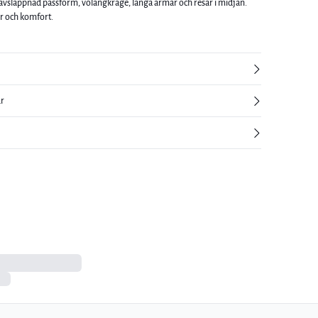
vslappnad passform, volangkrage, långa ärmar och resår i midjan.
ar och komfort.
ur