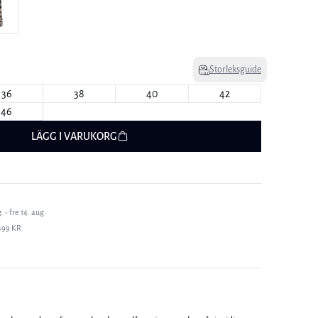
Storleksguide
36
38
40
42
46
LÄGG I VARUKORG
 - fre 14. aug.
499 KR.