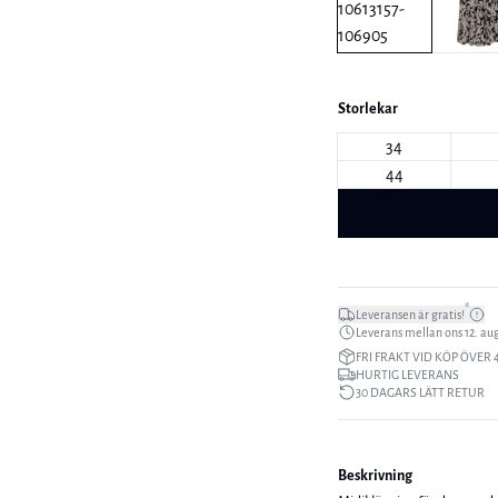
Storlekar
34
44
*
Leveransen är gratis!
Leverans mellan ons 12. aug.
FRI FRAKT VID KÖP ÖVER 
HURTIG LEVERANS
30 DAGARS LÄTT RETUR
Beskrivning