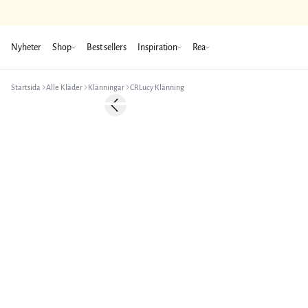
Nyheter
Shop
Best sellers
Inspiration
Rea
Startsida
Alle Kläder
Klänningar
CRLucy Klänning
-50%
Previous slide