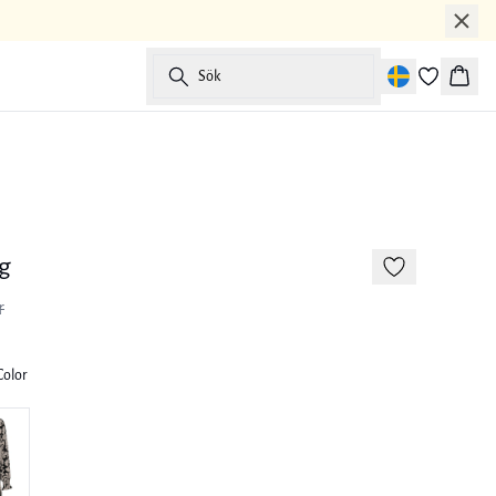
Sök
Korg
-50%
177 cm • M
g
r
 Color