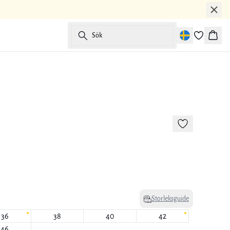
Sök
Korg
Storleksguide
36
38
40
42
46