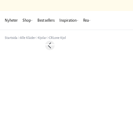
Nyheter
Shop
Best sellers
Inspiration
Rea
Startsida
Alle Kläder
Kjolar
CRLone Kjol
Previous slide