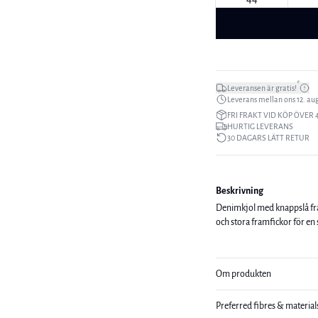
*
Leveransen är gratis!
Leverans mellan ons 12. aug.
FRI FRAKT VID KÖP ÖVER 
HURTIG LEVERANS
30 DAGARS LÄTT RETUR
Beskrivning
Denimkjol med knappslå fra
och stora framfickor för en
Om produkten
Preferred fibres & material