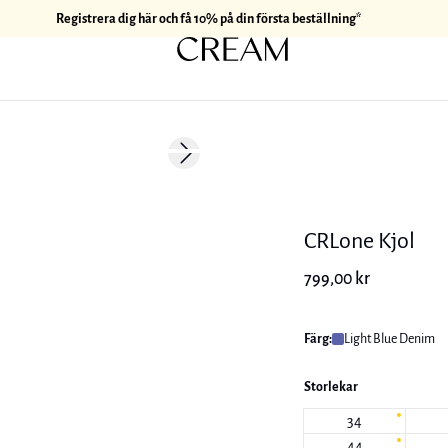
Registrera dig här och få 10% på din första beställning*
Next slide
CRLone Kjol
799,00 kr
Färg:
Light Blue Denim
Storlekar
34
44