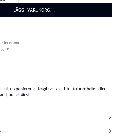
LÄGG I VARUKORG
 - fre 14. aug.
499 KR.
mtill, rak passform och längd över knät. Utrustad med bälteshällor
 strukturerad känsla.
s