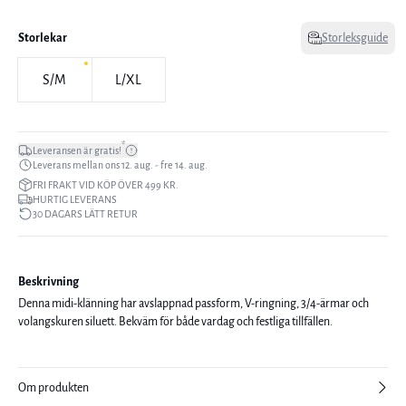
Storlekar
Storleksguide
S/M
L/XL
*
Leveransen är gratis!
Leverans mellan ons 12. aug. - fre 14. aug.
FRI FRAKT VID KÖP ÖVER 499 KR.
HURTIG LEVERANS
30 DAGARS LÄTT RETUR
Beskrivning
Denna midi-klänning har avslappnad passform, V-ringning, 3/4-ärmar och
volangskuren siluett. Bekväm för både vardag och festliga tillfällen.
Om produkten