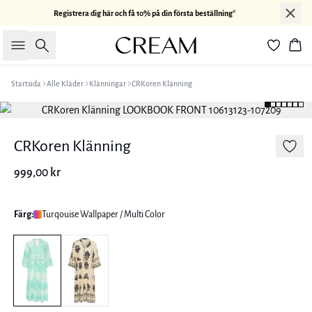
Registrera dig här och få 10% på din första beställning*
Sök
Kor
Startsida
Alle Kläder
Klänningar
CRKoren Klänning
CRKoren Klänning
999,00 kr
Färg:
Turqouise Wallpaper / Multi Color