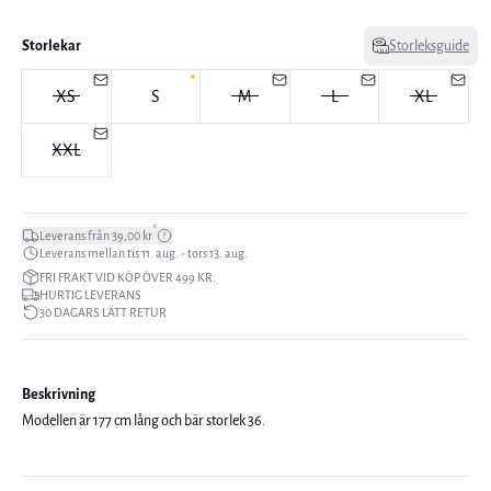
Storlekar
Storleksguide
XS
S
M
L
XL
XXL
*
Leverans från 39,00 kr
Leverans mellan tis 11. aug. - tors 13. aug.
FRI FRAKT VID KÖP ÖVER 499 KR.
HURTIG LEVERANS
30 DAGARS LÄTT RETUR
Beskrivning
Modellen är 177 cm lång och bär storlek 36.