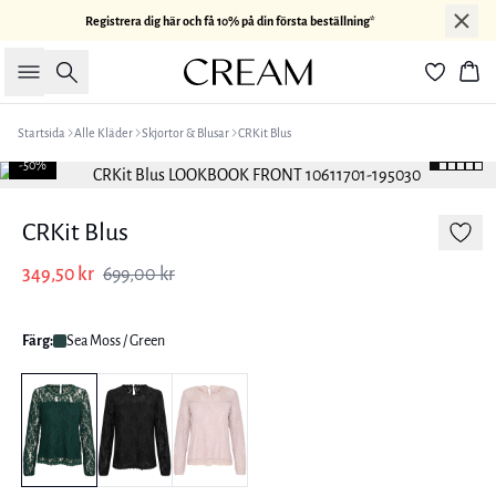
Registrera dig här och få 10% på din första beställning*
Sök
Kor
Startsida
Alle Kläder
Skjortor & Blusar
CRKit Blus
-50%
CRKit Blus
349,50 kr
699,00 kr
Färg:
Sea Moss / Green