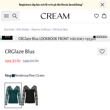
Registrera dig här och få 10% på din första beställning*
Sök
Kor
Startsida
Alle Kläder
Skjortor & Blusar
CRGlaze Blus
-50%
CRGlaze Blus
299,50 kr
599,00 kr
Färg:
Ponderosa Pine / Green