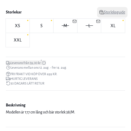
Storlekar
Storleksguide
XS
S
M
L
XL
XXL
*
Leverans från 39,00 kr
Leverans mellan ons 12. aug. - fre 14. aug.
FRI FRAKT VID KÖP ÖVER 499 KR.
HURTIG LEVERANS
30 DAGARS LÄTT RETUR
Beskrivning
Modellen är 177 cm lång och bär storlek 38/M.