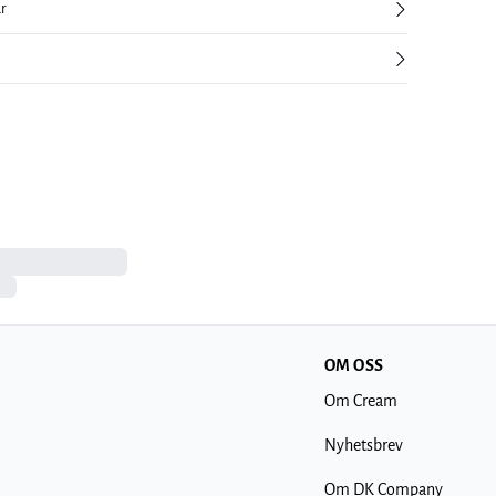
ur
OM OSS
Om Cream
Nyhetsbrev
Om DK Company