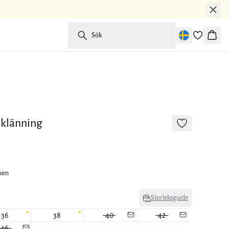
Sök
Korg
-50%
klänning
nim
Storleksguide
36
38
40
42
46