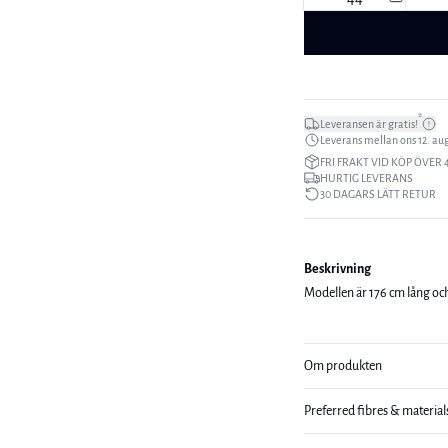
*
Leveransen är gratis!
Leverans mellan ons 12. aug.
FRI FRAKT VID KÖP ÖVER 
HURTIG LEVERANS
30 DAGARS LÄTT RETUR
Beskrivning
Modellen är 176 cm lång och
Om produkten
Preferred fibres & material