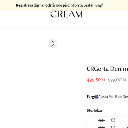
Registrera dig här och få 10% på din första beställning*
-50%
Next slide
CRGerta Denim
499,50 kr
999,00 kr
Färg:
Alaska Mid Blue De
Storlekar
34
44