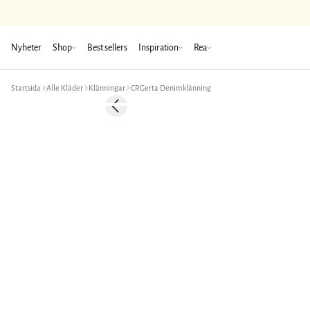
Nyheter
Shop
Best sellers
Inspiration
Rea
Startsida
Alle Kläder
Klänningar
CRGerta Denimklänning
-50%
Previous slide