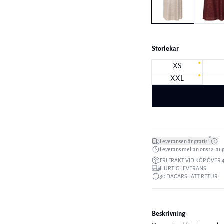
Storlekar
XS
XXL
*
Leveransen är gratis!
Leverans mellan ons 12. aug.
FRI FRAKT VID KÖP ÖVER 
HURTIG LEVERANS
30 DAGARS LÄTT RETUR
Beskrivning