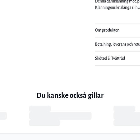
Denna damklänning med palj
Klänningens knälånga silhue
Om produkten
Betalning, leverans och ret
Skötsel & Tvättråd
Du kanske också gillar