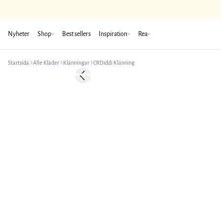
Nyheter
Shop
Best sellers
Inspiration
Rea
Startsida
Alle Kläder
Klänningar
CRDiddi Klänning
-50%
Previous slide