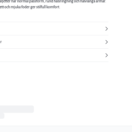
etter har normal passform, rund halsringning och halvlånga ärmar.
tt och mjuka foder ger stilfull komfort.
ur