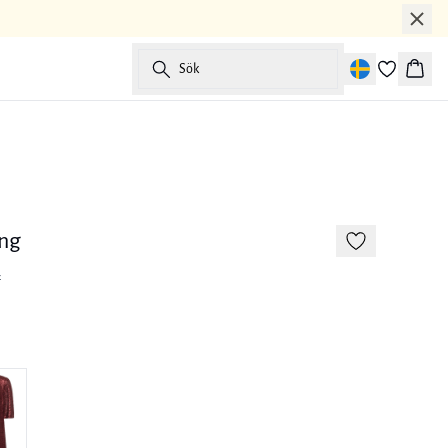
Sök
Korg
-50%
ing
r