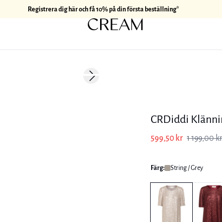
Registrera dig här och få 10% på din första beställning*
-50%
Next slide
CRDiddi Klänn
599,50 kr
1 199,00 k
Färg:
String / Grey