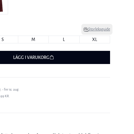
Storleksguide
S
M
L
XL
LÄGG I VARUKORG
 - fre 14. aug.
499 KR.