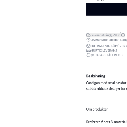
*
Leverans från 39,00 kr
Leverans mellan ons 12. aug.
FRI FRAKT VID KÖP ÖVER 
HURTIG LEVERANS
30 DAGARS LÄTT RETUR
Beskrivning
Cardigan med smal passform
subtila ribbade detaljer fö
Om produkten
Preferred fibres & material