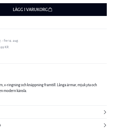
LÄGG I VARUKORG
 - fre 14. aug.
499 KR.
, v-ringning och knäppning framtill. Långa ärmar, mjuk yta och
r en modern känsla.
s