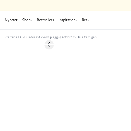
Nyheter
Shop
Best sellers
Inspiration
Rea
Startsida
Alle Kläder
Stickade plagg & Koftor
CRDela Cardigan
-50%
Previous slide