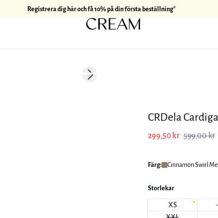
Registrera dig här och få 10% på din första beställning*
-50%
Next slide
CRDela Cardig
299,50 kr
599,00 kr
Färg:
Cinnamon Swirl Me
Storlekar
XS
XXL