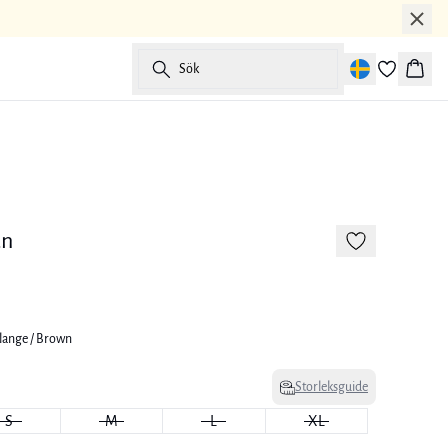
Sök
Korg
-50%
170 cm • M
an
lange / Brown
Storleksguide
S
M
L
XL