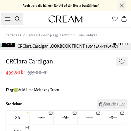
Registrera dig här och få 10% på din första beställning*
Sök
Kor
Startsida
Alle Kläder
Stickade plagg & Koftor
CRClara Cardigan
-50%
CRClara Cardigan
499,50 kr
999,00 kr
Färg:
Wild Lime Melange / Green
Storlekar
Storleksguide
XS
S
M
L
XL