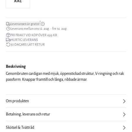
XXL
*
Leveransen är gratis!
Leverans mellan ons 12. aug. - fre 14. aug.
FRI FRAKT VID KÖP ÖVER 499 KR.
HURTIG LEVERANS
30 DAGARS LÄTT RETUR
Beskrivning
Genombruten cardigan med mjuk, öppenstickad struktur, V-ringning och rak
passform. Knappar framtill och långa, ribbade ärmar.
Om produkten
Betalning, leverans och retur
Skötsel & Tvättråd