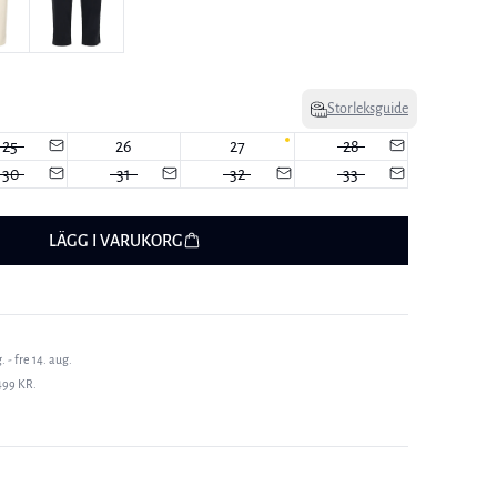
Storleksguide
25
26
27
28
30
31
32
33
LÄGG I VARUKORG
 - fre 14. aug.
499 KR.