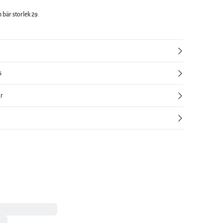
 bär storlek 29.
s
ur