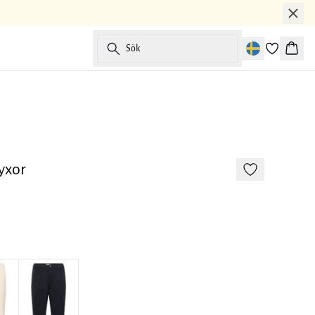
Sök
Korg
-50%
yxor