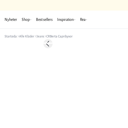
Nyheter
Shop
Best sellers
Inspiration
Rea
Startsida
Alle Kläder
Jeans
CRBerta Capribyxor
-50%
Previous slide