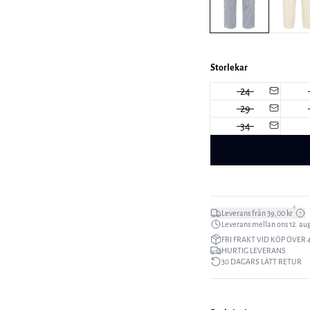
Storlekar
24
29
34
*
Leverans från 39,00 kr
Leverans mellan ons 12. aug.
FRI FRAKT VID KÖP ÖVER 
HURTIG LEVERANS
30 DAGARS LÄTT RETUR