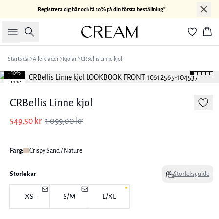
Registrera dig här och få 10% på din första beställning*
Sök
Kor
Startsida
Alle Kläder
Kjolar
CRBellis Linne kjol
-50%
Linne
CRBellis Linne kjol
549,50 kr
1 099,00 kr
Färg:
Crispy Sand / Nature
Storlekar
Storleksguide
XS
S/M
L/XL