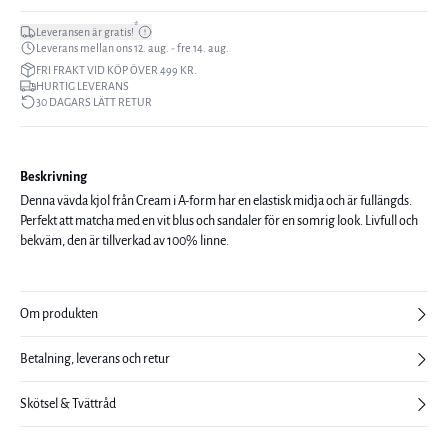
*
Leveransen är gratis!
Leverans mellan ons 12. aug. - fre 14. aug.
FRI FRAKT VID KÖP ÖVER 499 KR.
HURTIG LEVERANS
30 DAGARS LÄTT RETUR
Beskrivning
Denna vävda kjol från Cream i A-form har en elastisk midja och är fullängds.
Perfekt att matcha med en vit blus och sandaler för en somrig look. Livfull och
bekväm, den är tillverkad av 100% linne.
Om produkten
Betalning, leverans och retur
Skötsel & Tvättråd