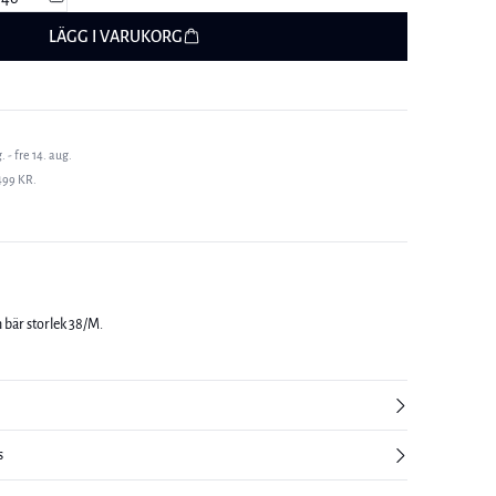
LÄGG I VARUKORG
 - fre 14. aug.
499 KR.
 bär storlek 38/M.
s