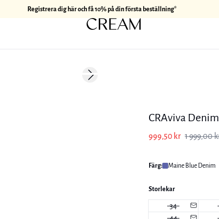
Registrera dig här och få 10% på din första beställning*
-50%
Next slide
CRAviva Denim
999,50 kr
1 999,00 k
Färg:
Maine Blue Denim
Storlekar
34
44