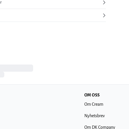
ur
OM OSS
Om Cream
Nyhetsbrev
Om DK Company