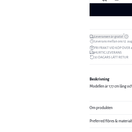
*
Leveransen är gratis!
Leverans mellan ons 12. aug.
FRI FRAKT VID KÖP ÖVER 
HURTIG LEVERANS
30 DAGARS LÄTT RETUR
Beskrivning
Modellen är 177 cm lång och
Om produkten
Preferred fibres & material