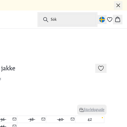
Sök
Korg
-50%
 jakke
r
Storleksguide
36
38
40
42
46