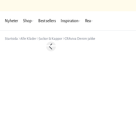
Nyheter
Shop
Best sellers
Inspiration
Rea
Startsida
Alle Kläder
Jackor & Kappor
CRAviva Denim jakke
-50%
Previous slide