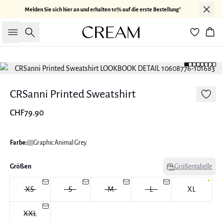
Melden Sie sich hier an und erhalten 10% auf die erste Bestellung*
Suche
War
CRSanni Printed Sweatshirt
CHF79.90
Farbe:
Graphic Animal Grey
Größen
Größentabelle
XS
S
M
L
XL
XXL