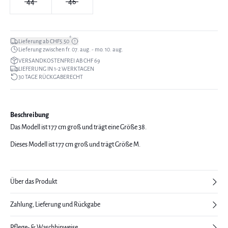
44
46
*
Lieferung ab CHF5.50
Lieferung zwischen fr. 07. aug. - mo. 10. aug.
VERSANDKOSTENFREI AB CHF 69
LIEFERUNG IN 1-2 WERKTAGEN
30 TAGE RÜCKGABERECHT
Beschreibung
Das Modell ist 177 cm groß und trägt eine Größe 38.
Dieses Modell ist 177 cm groß und trägt Größe M.
Über das Produkt
Zahlung, Lieferung und Rückgabe
Pflege- & Waschhinweise