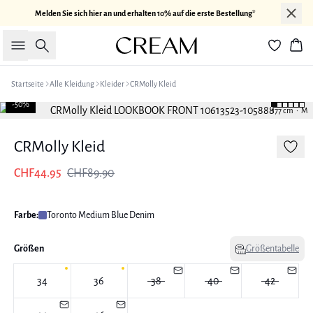
Melden Sie sich hier an und erhalten 10% auf die erste Bestellung*
Suche
War
Startseite
Alle Kleidung
Kleider
CRMolly Kleid
-50%
177 cm • M
CRMolly Kleid
CHF44.95
CHF89.90
Farbe:
Toronto Medium Blue Denim
Größen
Größentabelle
34
36
38
40
42