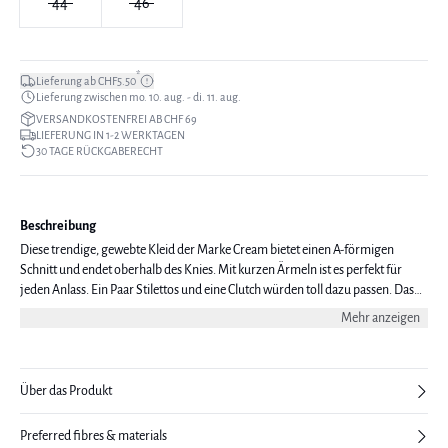
44
46
*
Lieferung ab CHF5.50
Lieferung zwischen mo. 10. aug. - di. 11. aug.
VERSANDKOSTENFREI AB CHF 69
LIEFERUNG IN 1-2 WERKTAGEN
30 TAGE RÜCKGABERECHT
Beschreibung
Diese trendige, gewebte Kleid der Marke Cream bietet einen A-förmigen
Schnitt und endet oberhalb des Knies. Mit kurzen Ärmeln ist es perfekt für
jeden Anlass. Ein Paar Stilettos und eine Clutch würden toll dazu passen. Das
Modell ist 177 cm groß und trägt eine Größe 38/M.
Mehr anzeigen
Über das Produkt
Preferred fibres & materials