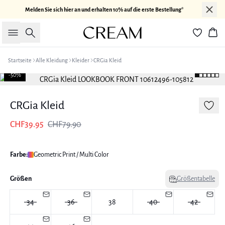
Melden Sie sich hier an und erhalten 10% auf die erste Bestellung*
Suche
War
Startseite
Alle Kleidung
Kleider
CRGia Kleid
-50%
CRGia Kleid
CHF39.95
CHF79.90
Farbe:
Geometric Print / Multi Color
Größen
Größentabelle
34
36
38
40
42