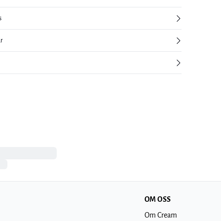
s
ur
OM OSS
Om Cream