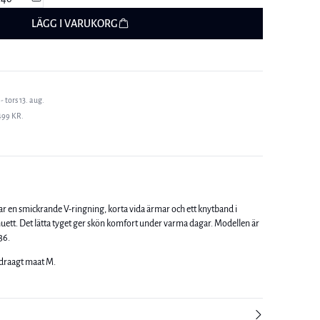
LÄGG I VARUKORG
- tors 13. aug.
499 KR.
r en smickrande V-ringning, korta vida ärmar och ett knytband i
. Det lätta tyget ger skön komfort under varma dagar. Modellen är
36.
 draagt maat M.