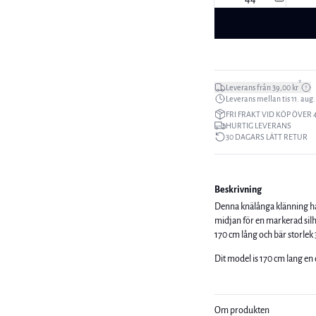
*
Leverans från 39,00 kr
Leverans mellan tis 11. aug. 
FRI FRAKT VID KÖP ÖVER 
HURTIG LEVERANS
30 DAGARS LÄTT RETUR
Beskrivning
Denna knälånga klänning ha
midjan för en markerad silhuett
170 cm lång och bär storlek 
Dit model is 170 cm lang en
Om produkten