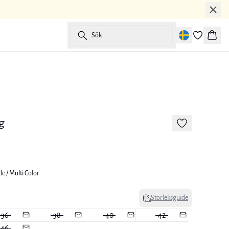
Sök
Korg
-50%
g
e / Multi Color
Storleksguide
36
38
40
42
46