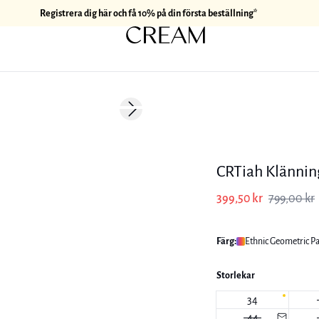
Registrera dig här och få 10% på din första beställning*
-50%
Next slide
170 cm • M
CRTiah Klännin
399,50 kr
799,00 kr
Färg:
Ethnic Geometric Pal
Storlekar
34
44