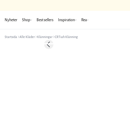
Nyheter
Shop
Best sellers
Inspiration
Rea
Startsida
Alle Kläder
Klänningar
CRTiah Klänning
-50%
Previous slide