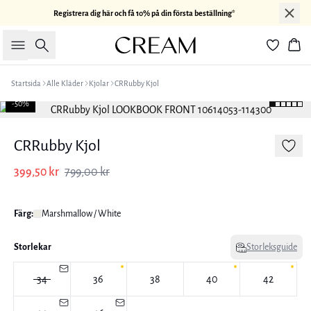
Registrera dig här och få 10% på din första beställning*
Sök
Kor
Startsida
Alle Kläder
Kjolar
CRRubby Kjol
-50%
CRRubby Kjol
399,50 kr
799,00 kr
Färg:
Marshmallow / White
Storlekar
Storleksguide
34
36
38
40
42