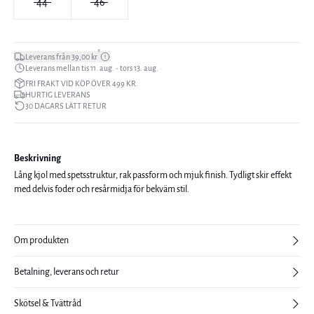
44
46
*
Leverans från 39,00 kr
Leverans mellan tis 11. aug. - tors 13. aug.
FRI FRAKT VID KÖP ÖVER 499 KR.
HURTIG LEVERANS
30 DAGARS LÄTT RETUR
Beskrivning
Lång kjol med spetsstruktur, rak passform och mjuk finish. Tydligt skir effekt
med delvis foder och resårmidja för bekväm stil.
Om produkten
Betalning, leverans och retur
Skötsel & Tvättråd