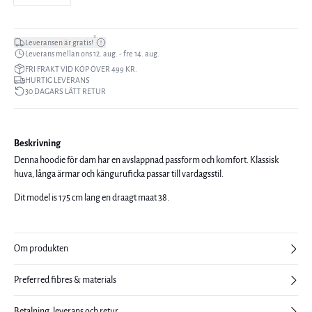
*
Leveransen är gratis!
Leverans mellan ons 12. aug. - fre 14. aug.
FRI FRAKT VID KÖP ÖVER 499 KR.
HURTIG LEVERANS
30 DAGARS LÄTT RETUR
Beskrivning
Denna hoodie för dam har en avslappnad passform och komfort. Klassisk
huva, långa ärmar och känguruficka passar till vardagsstil.
Dit model is 175 cm lang en draagt maat 38.
Om produkten
Preferred fibres & materials
Betalning, leverans och retur