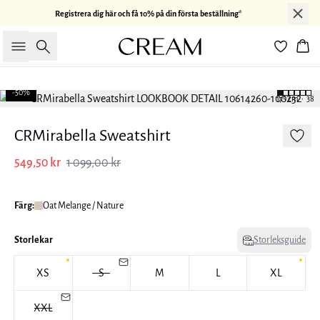
Registrera dig här och få 10% på din första beställning*
Sök
Kor
-50%
175 cm • 38
CRMirabella Sweatshirt
549,50 kr
1 099,00 kr
Färg:
Oat Melange / Nature
Storlekar
Storleksguide
XS
S
M
L
XL
XXL