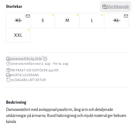
Storlekar
Storleksguide
XS
S
M
L
XL
XXL
*
Leverans från 39,00 kr
Leverans mellan ons 12. aug. - fre 14. aug.
FRI FRAKT VID KÖP ÖVER 499 KR.
HURTIG LEVERANS
30 DAGARS LÄTT RETUR
Beskrivning
Damsweatshirt med avslappnad passform, lång ärm och detaljerade
utskärningar på ärmarna. Rund halsringning och mjukt material ger bekväm
känsla.