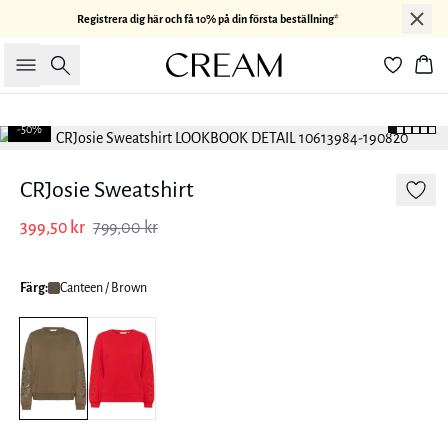
Registrera dig här och få 10% på din första beställning*
Sök
Kor
-50%
CRJosie Sweatshirt
399,50 kr
799,00 kr
Färg:
Canteen / Brown