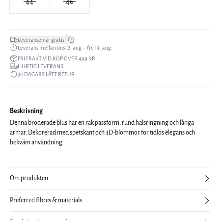
44
46
*
Leveransen är gratis!
Leverans mellan ons 12. aug. - fre 14. aug.
FRI FRAKT VID KÖP ÖVER 499 KR.
HURTIG LEVERANS
30 DAGARS LÄTT RETUR
Beskrivning
Denna broderade blus har en rak passform, rund halsringning och långa
ärmar. Dekorerad med spetskant och 3D-blommor för tidlös elegans och
bekväm användning.
Om produkten
Preferred fibres & materials