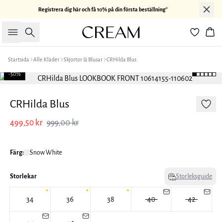
Registrera dig här och få 10% på din första beställning*
Sök
Kor
Startsida
Alle Kläder
Skjortor & Blusar
CRHilda Blus
-50%
CRHilda Blus
499,50 kr
999,00 kr
Färg:
Snow White
Storlekar
Storleksguide
34
36
38
40
42