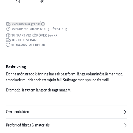
44
46
*
Leveransen är gratis!
Leverans mellan ons 12. aug. - fre 14. aug.
FRI FRAKT VID KÖP ÖVER 499 KR.
HURTIG LEVERANS
30 DAGARS LÄTT RETUR
Beskrivning
Denna mönstrade klänning har rak passform, långa voluminösa ärmar med
smockade muddar och ett mjukt fall. Ståkrage med sprund framtill.
Dit model is 177 cm lang en draagt maat M.
Om produkten
Preferred fibres & materials