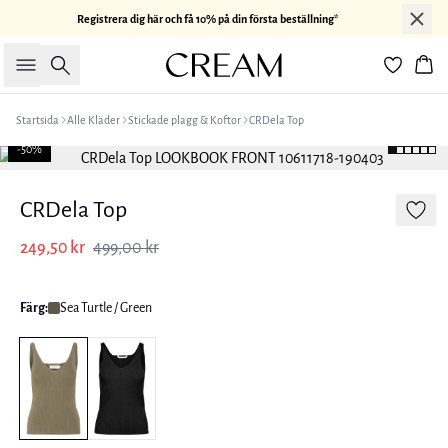
Registrera dig här och få 10% på din första beställning*
Sök
Kor
Startsida
Alle Kläder
Stickade plagg & Koftor
CRDela Top
-50%
CRDela Top
249,50 kr
499,00 kr
Färg:
Sea Turtle / Green