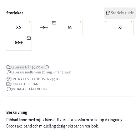
Storlekar
Storleksguide
XS
S
M
L
XL
XXL
*
Leverans från 39,00 kr
Leverans mellan ons 12. aug. - fre 14. aug.
FRI FRAKT VID KÖP ÖVER 499 KR.
HURTIG LEVERANS
30 DAGARS LÄTT RETUR
Beskrivning
Ribbad linne med mjuk känsla, figurnära passform och djup V-ringning.
Breda axelband och midjelång design skapar en ren look.