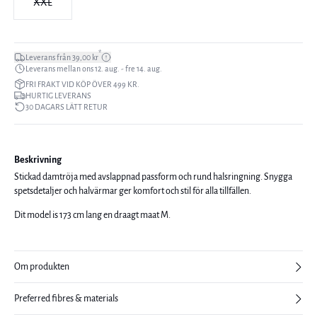
XXL
*
Leverans från 39,00 kr
Leverans mellan ons 12. aug. - fre 14. aug.
FRI FRAKT VID KÖP ÖVER 499 KR.
HURTIG LEVERANS
30 DAGARS LÄTT RETUR
Beskrivning
Stickad damtröja med avslappnad passform och rund halsringning. Snygga
spetsdetaljer och halvärmar ger komfort och stil för alla tillfällen.
Dit model is 173 cm lang en draagt maat M.
Om produkten
Preferred fibres & materials