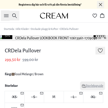
Registrera dig här och få 10% på din första beställning*
Sök
Kor
Startsida
Alle Kläder
Stickade plagg & Koftor
CRDela Pullover
-50%
173 cm • M
CRDela Pullover
299,50 kr
599,00 kr
Färg:
Fossil Melange / Brown
Storlekar
Storleksguide
XS
S
M
L
XL