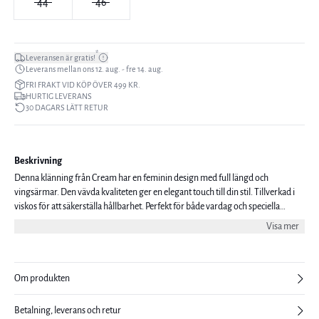
44
46
*
Leveransen är gratis!
Leverans mellan ons 12. aug. - fre 14. aug.
FRI FRAKT VID KÖP ÖVER 499 KR.
HURTIG LEVERANS
30 DAGARS LÄTT RETUR
Beskrivning
Denna klänning från Cream har en feminin design med full längd och
vingsärmar. Den vävda kvaliteten ger en elegant touch till din stil. Tillverkad i
viskos för att säkerställa hållbarhet. Perfekt för både vardag och speciella
tillfällen. Modellen är 176 cm lång och bär storlek 36.
Visa mer
Om produkten
Betalning, leverans och retur