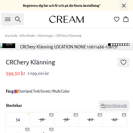
Registrera dig här och få 10% på din första beställning*
Sök
Kor
Startsida
Alle Kläder
Klänningar
CRChery Klänning
-50%
CRChery Klänning
599,50 kr
1 199,00 kr
Färg:
Overland Trek Forest / Multi Color
Storlekar
Storleksguide
34
36
38
40
42