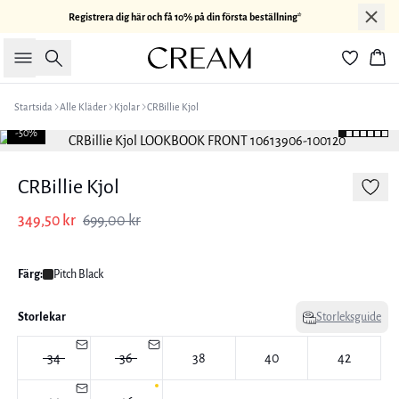
Registrera dig här och få 10% på din första beställning*
Sök
Kor
Startsida
Alle Kläder
Kjolar
CRBillie Kjol
-50%
CRBillie Kjol
349,50 kr
699,00 kr
Färg:
Pitch Black
Storlekar
Storleksguide
34
36
38
40
42