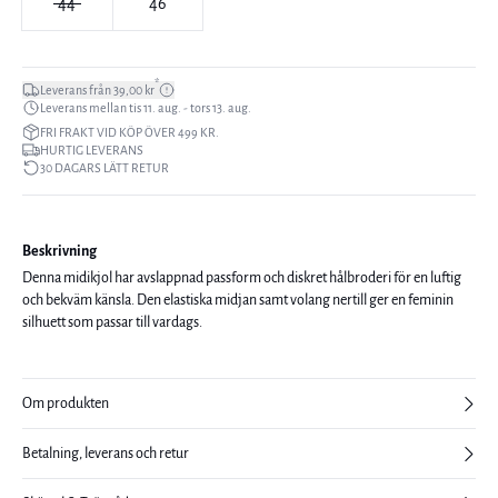
44
46
*
Leverans från 39,00 kr
Leverans mellan tis 11. aug. - tors 13. aug.
FRI FRAKT VID KÖP ÖVER 499 KR.
HURTIG LEVERANS
30 DAGARS LÄTT RETUR
Beskrivning
Denna midikjol har avslappnad passform och diskret hålbroderi för en luftig
och bekväm känsla. Den elastiska midjan samt volang nertill ger en feminin
silhuett som passar till vardags.
Om produkten
Betalning, leverans och retur