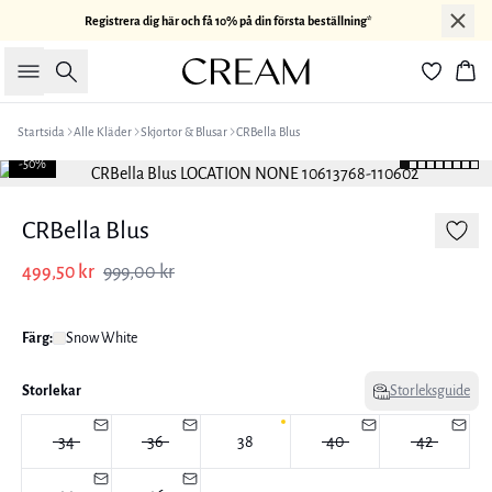
Registrera dig här och få 10% på din första beställning*
Sök
Kor
Startsida
Alle Kläder
Skjortor & Blusar
CRBella Blus
-50%
CRBella Blus
499,50 kr
999,00 kr
Färg:
Snow White
Storlekar
Storleksguide
34
36
38
40
42