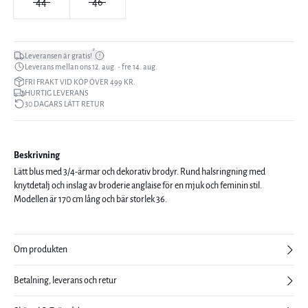
44
46
*
Leveransen är gratis!
Leverans mellan ons 12. aug. - fre 14. aug.
FRI FRAKT VID KÖP ÖVER 499 KR.
HURTIG LEVERANS
30 DAGARS LÄTT RETUR
Beskrivning
Lätt blus med 3/4-ärmar och dekorativ brodyr. Rund halsringning med
knytdetalj och inslag av broderie anglaise för en mjuk och feminin stil.
Modellen är 170 cm lång och bär storlek 36.
Om produkten
Betalning, leverans och retur