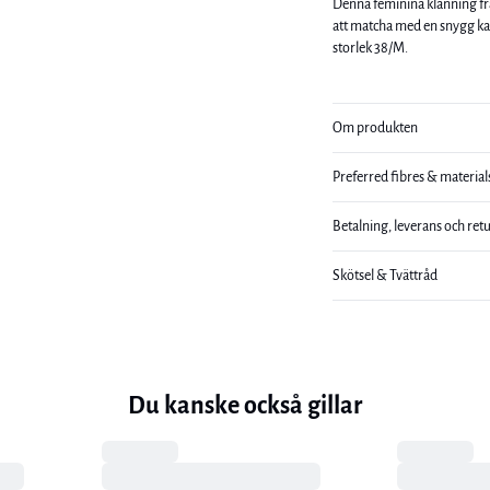
Denna feminina klänning frå
att matcha med en snygg kavaj och läderbo
storlek 38/M.
Om produkten
Preferred fibres & material
Betalning, leverans och ret
Skötsel & Tvättråd
Du kanske också gillar