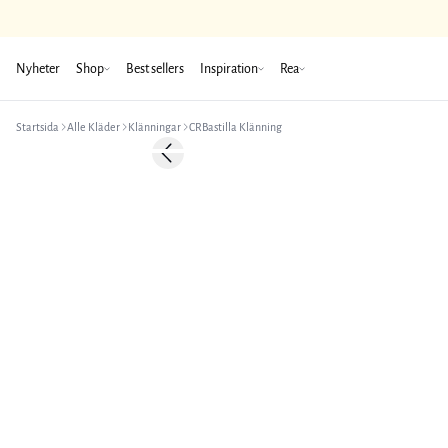
Nyheter
Shop
Best sellers
Inspiration
Rea
Startsida
Alle Kläder
Klänningar
CRBastilla Klänning
-50%
Previous slide