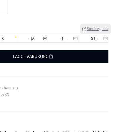
Storleksguide
S
M
L
XL
LÄGG I VARUKORG
 - fre 14. aug.
499 KR.