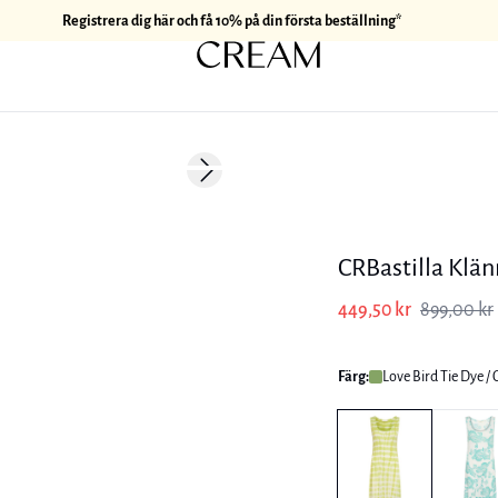
Registrera dig här och få 10% på din första beställning*
-50%
Next slide
CRBastilla Klä
449,50 kr
899,00 kr
Färg:
Love Bird Tie Dye /