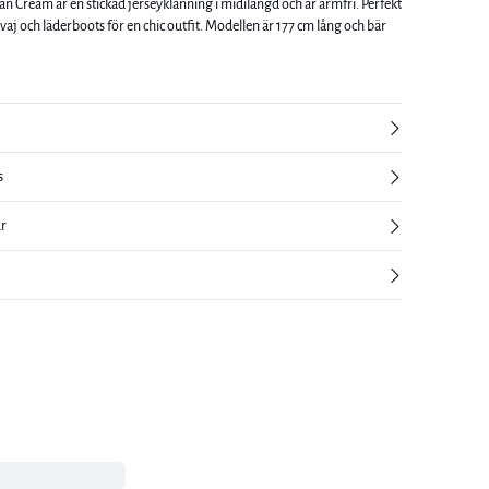
n Cream är en stickad jerseyklänning i midilängd och är ärmfri. Perfekt
ots för en chic outfit. Modellen är 177 cm lång och bär
s
ur