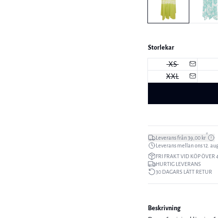
Storlekar
XS
XXL
*
Leverans från 39,00 kr
Leverans mellan ons 12. aug.
FRI FRAKT VID KÖP ÖVER 
HURTIG LEVERANS
30 DAGARS LÄTT RETUR
Beskrivning