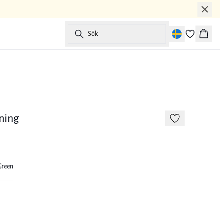
Sök
Korg
-50%
nning
 Green